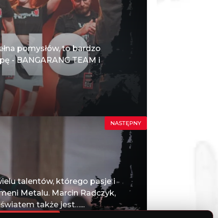
 pełna pomysłów, to bardzo
kipę - BANGARANG TEAM i
NASTĘPNY
lu talentów, którego pasje i
meni Metalu. Marcin Radczyk,
światem także jest…...