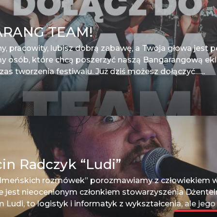
ARANG TEAM!
ywny, pracowity, lubisz dobrą zabawę, a Twoja głowa jest
emy osób, które chcą poszerzyć naszą Bangarangową e
s tworzenia festiwalu. Już dziś możesz dołączyć…...
in Radczyk “Ludi”
telmeńskich rozmówek” porozmawiamy z człowiekiem wie
e jest nieocenionym członkiem stowarzyszenia Dżentel
di, to logistyk i informatyk z wykształcenia, ale jego 