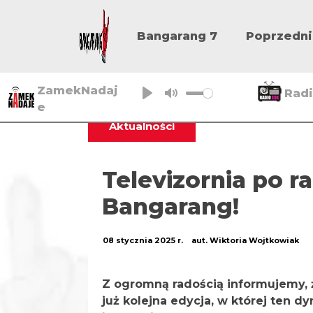
Bangarang 7
Poprzedni
ZamekNadaj
Rad
e
P
M
Aktualności
l
u
a
t
y
e
Televizornia po 
Bangarang!
08 stycznia 2025 r.
aut. Wiktoria Wojtkowiak
Z ogromną radością informujemy, ż
już kolejna edycja, w której ten d