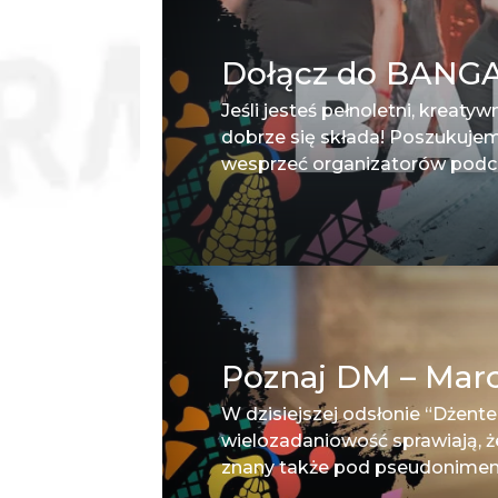
Dołącz do BANG
Jeśli jesteś pełnoletni, kreat
dobrze się składa! Poszukuj
wesprzeć organizatorów podcza
Poznaj DM – Marc
W dzisiejszej odsłonie “Dżen
wielozadaniowość sprawiają, ż
znany także pod pseudonimem Lu