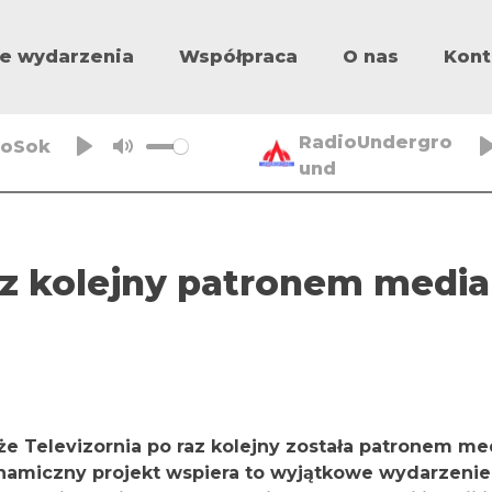
e wydarzenia
Współpraca
O nas
Kont
RadioUndergro
ioSok
und
P
M
l
u
a
t
y
e
raz kolejny patronem medi
e Televizornia po raz kolejny została patronem me
ynamiczny projekt wspiera to wyjątkowe wydarzenie,