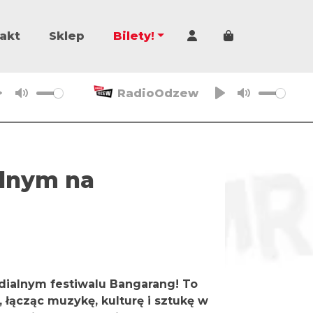
Cart
akt
Sklep
Bilety!
RadioOdzew
P
M
P
M
l
u
l
u
a
t
a
t
y
e
y
e
alnym na
dialnym festiwalu Bangarang! To
 łącząc muzykę, kulturę i sztukę w