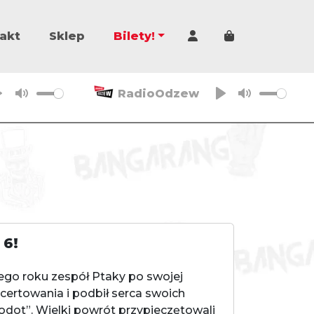
Cart
akt
Sklep
Bilety!
RadioOdzew
P
M
P
M
l
u
l
u
a
t
a
t
y
e
y
e
 6!
ego roku zespół Ptaky po swojej
ncertowania i podbił serca swoich
ot”. Wielki powrót przypieczętowali