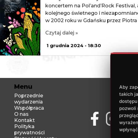
koncertem na Pol’and’Rock Festival
kolejnego świetnego i niezapomnian
w 2002 roku w Gdańsku przez Piotra
Czytaj dalej »
1 grudnia 2024 - 18:30
Menu
Aby zape
takich j
Poprzednie
dostępu 
wydarzenia
Współpraca
pozwoli
O nas
przegląd
Kontakt
wyrażen
Polityka
wpłynąć 
prywatności