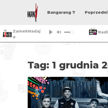
Bangarang 7
Poprzedni
ZamekNadaj
Rad
e
P
M
l
u
a
t
y
e
Tag:
1 grudnia 2