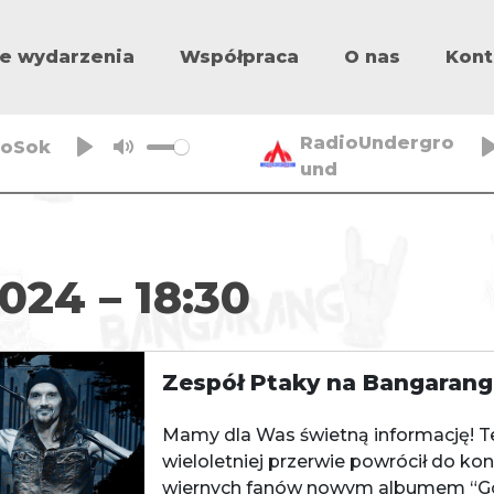
e wydarzenia
Współpraca
O nas
Kont
RadioUndergro
ioSok
und
P
M
l
u
a
t
y
e
024 – 18:30
Zespół Ptaky na Bangarang
Mamy dla Was świetną informację! T
wieloletniej przerwie powrócił do ko
wiernych fanów nowym albumem “God