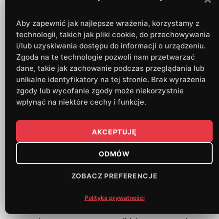
Aby zapewnić jak najlepsze wrażenia, korzystamy z
technologii, takich jak pliki cookie, do przechowywania
i/lub uzyskiwania dostępu do informacji o urządzeniu.
Zgoda na te technologie pozwoli nam przetwarzać
dane, takie jak zachowanie podczas przeglądania lub
unikalne identyfikatory na tej stronie. Brak wyrażenia
zgody lub wycofanie zgody może niekorzystnie
wpłynąć na niektóre cechy i funkcje.
AKCEPTUJĘ
Gostyńskie Rockowania Festival –
wielki finał
ODMÓW
Już 22 lutego w Gostyńskim Ośrodku Kultury
ZOBACZ PREFERENCJE
“Hutnik” odbędzie się finałowy koncert
Gostyńskie Rockowania Festival. To wyjątkowe
Polityka prywatności
wydarzenie dedykowane jest młodym