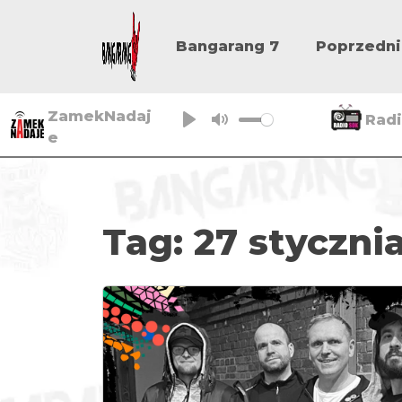
Bangarang 7
Poprzedni
ZamekNadaj
Rad
e
P
M
l
u
a
t
y
e
Tag:
27 stycznia