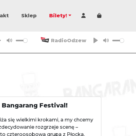
Cart
akt
Sklep
Bilety!
RadioOdzew
P
M
P
M
l
u
l
u
a
t
a
t
y
e
y
e
 Bangarang Festival!
iża się wielkimi krokami, a my chcemy
zdecydowanie rozgrzeje scenę –
 to czteroosobowa grupa z Płocka,