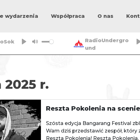
e wydarzenia
Współpraca
O nas
Kont
RadioUndergro
ioSok
und
P
M
l
u
a
t
y
e
 2025 r.
Reszta Pokolenia na scenie
Szósta edycja Bangarang Festival zbl
Wam dziś przedstawić zespół, który 
Reszta Pokolenia! Reszta Pokolenia,