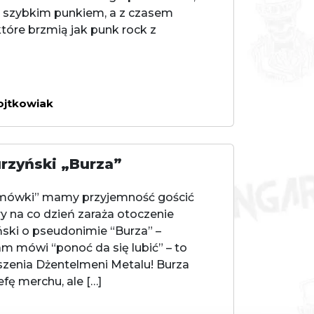
i szybkim punkiem, a z czasem
tóre brzmią jak punk rock z
ojtkowiak
rzyński „Burza”
zmówki” mamy przyjemność gościć
ry na co dzień zaraża otoczenie
ski o pseudonimie “Burza” –
m mówi “ponoć da się lubić” – to
szenia Dżentelmeni Metalu! Burza
fę merchu, ale […]