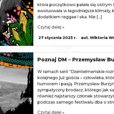
która początkowo pałała się ostrym 
ewoluowała w łagodniejsze klimaty, k
dodatkiem reggae i ska. Nie […]
Czytaj dalej »
27 stycznia 2025 r.
aut. Wiktoria W
Poznaj DM – Przemysław Bu
W ramach serii “Dżentelmeńskie ro
kolejnego już gościa – człowieka, któ
humorem i pasją. Przemysław Burzyń
sympatyczny brodacz, którego jak sa
również najstarszy członek stowarzy
podczas samego festiwalu dba o stre
Czytaj dalej »